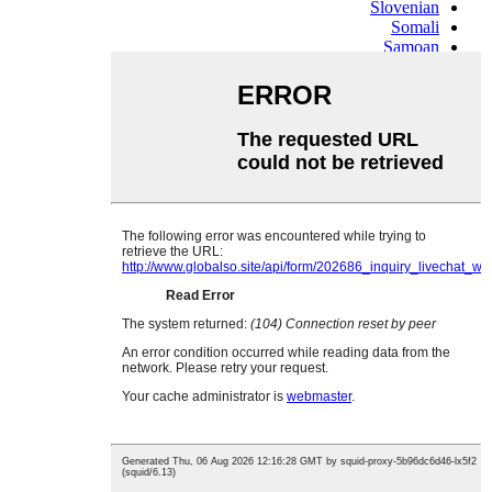
Slovenian
Somali
Samoan
Scots Gaelic
Shona
Sindhi
Sundanese
Swahili
Tajik
Tamil
Telugu
Thai
Ukrainian
Urdu
Uzbek
Vietnamese
Welsh
Xhosa
Yiddish
Yoruba
Zulu
Kinyarwanda
Tatar
Oriya
Turkmen