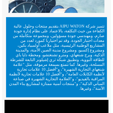
تتميز شركة AIPU WATON بتقديم منتجات وحلول عالية
الكفاءة من حيث التكلفة، بالاعتماد على نظام إدارة جودة
صارم، ومهندسي جودة مسؤولين، ومجموعة متكاملة من
معدات اختبار الجودة. وقد تم اختيارنا كمورد لعدد من
المشاريع الوطنية الرئيسية، مثل ملاعب أولمبياد بكين،
ومشروع إكسبو، ومشروع مدينة الصين الآمنة، والمدينة
الذكية، وبرج شنغهاي، ومترو تشنغتشو، ومحطة دايا باي
للطاقة النووية، وتطبيق شبكة ثري إشيلونز التابعة للشرطة
المسلحة، وغيرها. كما نتمتع بسمعة مرموقة، مثل "علامة
شنغهاي التجارية الشهيرة"، و"أفضل 10 علامات تجارية
لأنظمة الكابلات العامة"، و"أفضل 10 علامات تجارية لأنظمة
المراقبة بالفيديو"، و"العلامة التجارية الشهيرة في صناعة
المباني الذكية"، و"منتجات أمنية ممتازة لمشاريع بناء المدن
الآمنة"، وغيرها.