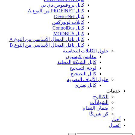
كابل بروفيبوس دي بي
كابل PROFINET من النوع A
كابل DeviceNet
كابلات لونوركس
كابل ControlBus
كابل MODBUS
كابل ناقل المجال الأساسي من النوع A
كابل ناقل المجال الأساسي من النوع B
حلول الكابلات النحاسية
مقابس كيستون
كابل الشبكة المحلية
لوحة التصحيح
كابل التصحيح
حلول الألياف البصرية
كابل بصري
خدمات
الكتالوج
الشهادات
ضمان النظام
كن شريكًا
أخبار
اتصال