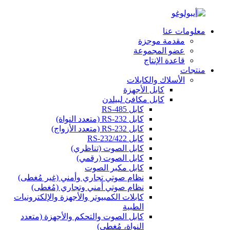
معلومات عنا
مقدمة موجزة
عضو المجموعة
قاعدة الإنتاج
منتجات
الأسلاك والكابلات
كابل الأجهزة
كابل مكافئ لبيلدن
كابل RS-485
كابل RS-232 (متعدد النواة)
كابل RS-232 (متعدد الأزواج)
كابل RS-232/422
كابل الصوت (تناظري)
كابل الصوت (رقمي)
كابل مكبر الصوت
نظام صوتي تجاري وأمني (غير مُغطى)
نظام صوتي أمني وتجاري (مُغطى)
كابلات الكمبيوتر والأجهزة والإلكترونيات
الطبية
كابل الصوت والتحكم والأجهزة (متعدد
النواة، مُغطى)