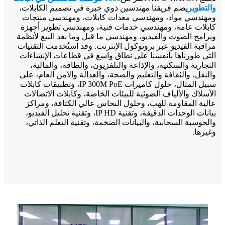
والتطوير
يضم فريقنا مهندسين ذوي خبرة في تصميم الكابلات،
ومهندسي مواد، ومهندسي معدات كابلات، ومهندسي منتجات
كابلات عامة، ومهندسي خدمات فنية، ومهندسي تطوير أجهزة
وبرامج الصوت والفيديو، ومهندسي ما قبل وما بعد البيع لأنظمة
مراقبة الفيديو عبر بروتوكول الإنترنت. وقد استُخدمت التقنيات
التي طورناها بأنفسنا على نطاق واسع في قطاعات الإنشاءات
التجارية والسكنية، والإذاعة والتلفزيون، والطاقة، والمالية،
والنقل، والثقافة والتعليم والصحة، والعدالة والأمن العام، على
سبيل المثال، حلول كاميرات IP 300M PoE، وتطبيقات كابلات
الأسلاك والألياف الضوئية للبيئات الخاصة، وكابلات الاتصالات
عالية المقاومة للهب، وحلول النحاس عالي الكثافة، ومراكز
بيانات الوحدات الدقيقة، وتقنية IP HD، وتقنية تحليل الفيديو،
والحوسبة السحابية، والبيانات الضخمة، وتقنية التعلم الذاتي،
وغيرها.