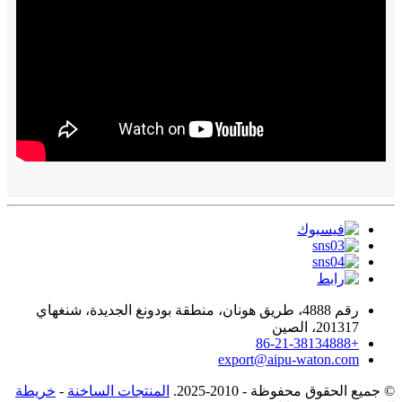
رقم 4888، طريق هونان، منطقة بودونغ الجديدة، شنغهاي
201317، الصين
+86-21-38134888
export@aipu-waton.com
© جميع الحقوق محفوظة - 2010-2025.
المنتجات الساخنة
-
خريطة