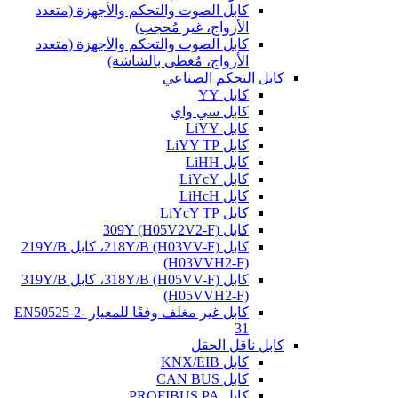
كابل الصوت والتحكم والأجهزة (متعدد
الأزواج، غير مُحجب)
كابل الصوت والتحكم والأجهزة (متعدد
الأزواج، مُغطى بالشاشة)
كابل التحكم الصناعي
كابل YY
كابل سي واي
كابل LiYY
كابل LiYY TP
كابل LiHH
كابل LiYcY
كابل LiHcH
كابل LiYcY TP
كابل 309Y (H05V2V2-F)
كابل 218Y/B (H03VV-F)، كابل 219Y/B
(H03VVH2-F)
كابل 318Y/B (H05VV-F)، كابل 319Y/B
(H05VVH2-F)
كابل غير مغلف وفقًا للمعيار EN50525-2-
31
كابل ناقل الحقل
كابل KNX/EIB
كابل CAN BUS
كابل PROFIBUS PA