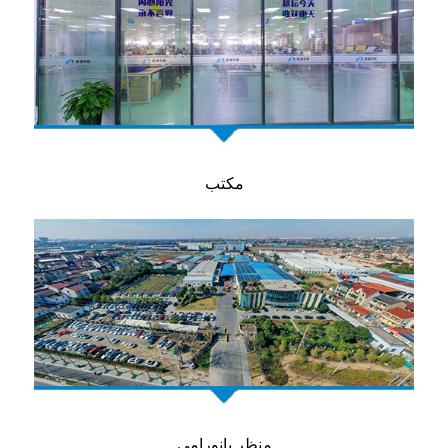
مكتب
منظر بانورامي