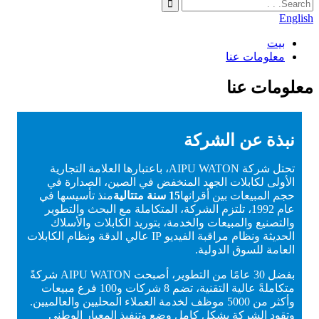
English
بيت
معلومات عنا
معلومات عنا
نبذة عن الشركة
تحتل شركة AIPU WATON، باعتبارها العلامة التجارية
الأولى لكابلات الجهد المنخفض في الصين، الصدارة في
حجم المبيعات بين أقرانها
15 سنة متتالية
منذ تأسيسها في
عام 1992، تلتزم الشركة، المتكاملة مع البحث والتطوير
والتصنيع والمبيعات والخدمة، بتوريد الكابلات والأسلاك
الحديثة ونظام مراقبة الفيديو IP عالي الدقة ونظام الكابلات
العامة للسوق الدولية.
بفضل 30 عامًا من التطوير، أصبحت AIPU WATON شركةً
متكاملةً عالية التقنية، تضم 8 شركات و100 فرع مبيعات
وأكثر من 5000 موظف لخدمة العملاء المحليين والعالميين.
وتقود الشركة بشكل كامل وضع وتنفيذ المعيار الوطني