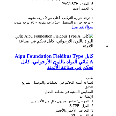
5. الغلاف: PVC/LSZH
6. الغمد: أصفر
» درجة حرارة التركيب: أعلى من 0 درجة مئوية
» درجة حرارة التشغيل: -15 درجة مئوية ~ 70 درجة مئوية
سؤال
التفاصيل
كابل Aipu Foundation Fieldbus Type
A ثنائي النواة باللون الأرجواني، كابل
تحكم في صناعة الأتمتة
طلب
لصناعة أتمتة التحكم في العمليات والتوصيل السريع
للكابل بـ
المقابس المعنية في منطقة الحقل.
الإنشاءات
1. الموصل: نحاس مجدول خالٍ من الأكسجين
2. العزل: S-FPE
3. التعريف: الأحمر والأخضر
4. الفراش: PVC