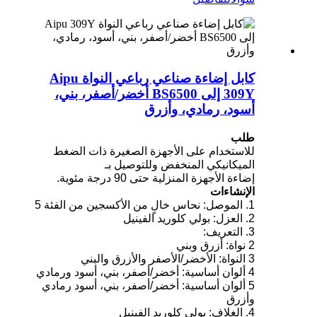
كابل إضاءة صناعي رباعي النواة Aipu
309Y إلى BS6500 أخضر/أصفر، بني،
أسود، رمادي، وأزرق
طلب
للاستخدام على الأجهزة الصغيرة ذات الضغط
الميكانيكي المنخفض وللتوصيل بـ
إضاءة الأجهزة المنزلية حتى 90 درجة مئوية.
الإنشاءات
1. الموصل: نحاس خالٍ من الأكسجين من الفئة 5
2. العزل: بولي كلوريد الفينيل
3. التعريف:
2 نواة: أزرق وبني
3 النواة: الأخضر/الأصفر والأزرق والبني
4 ألوان أساسية: أخضر/أصفر، بني، أسود ورمادي
5 ألوان أساسية: أخضر/أصفر، بني، أسود رمادي
وأزرق
4. الغلاف: بولي كلوريد الفينيل