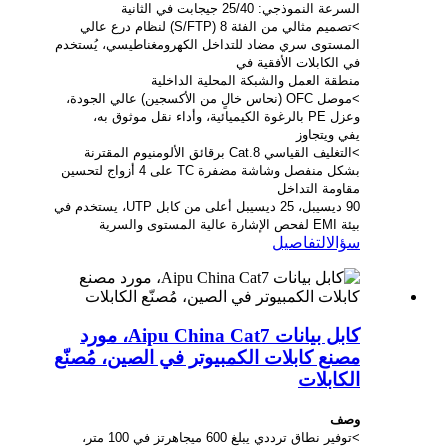
السرعة النموذجي: 25/40 جيجابت في الثانية
>تصميم مثالي من الفئة 8 (S/FTP) لنظام درع عالي
المستوى سري مضاد للتداخل الكهرومغناطيسي، يُستخدم
في الكابلات الأفقية في
منطقة العمل والشبكة المحلية الداخلية
>موصل OFC (نحاس خالٍ من الأكسجين) عالي الجودة،
وعزل PE بالرغوة الكيميائية، وأداء نقل موثوق به،
يفي ويتجاوز
>التغليف القياسي Cat.8 برقائق الألومنيوم المقترنة
بشكل منفصل وشاشة مضفرة TC على 4 أزواج لتحسين
مقاومة التداخل
90 ديسيبل، 25 ديسيبل أعلى من كابل UTP، يستخدم في
بيئة EMI لفحص الإشارة عالية المستوى والسرية
سؤال
التفاصيل
كابل بيانات Aipu China Cat7، مورد
مصنع كابلات الكمبيوتر في الصين، مُصنّع
الكابلات
وصف
>توفير نطاق ترددي يبلغ 600 ميجاهرتز في 100 متر،