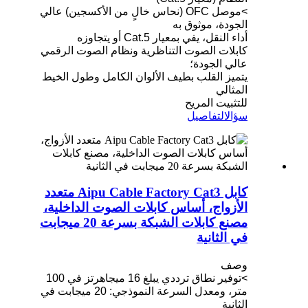
>موصل OFC (نحاس خالٍ من الأكسجين) عالي
الجودة، موثوق به
أداء النقل، يفي بمعيار Cat.5 أو يتجاوزه
كابلات الصوت التناظرية ونظام الصوت الرقمي
عالي الجودة؛
يتميز القلب بطيف الألوان الكامل وطول الخيط
المثالي
للتثبيت المريح
سؤال
التفاصيل
كابل Aipu Cable Factory Cat3 متعدد
الأزواج، أساس كابلات الصوت الداخلية،
مصنع كابلات الشبكة بسرعة 20 ميجابت
في الثانية
وصف
>توفير نطاق ترددي يبلغ 16 ميجاهرتز في 100
متر، ومعدل السرعة النموذجي: 20 ميجابت في
الثانية