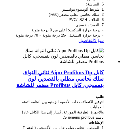
5. الشاشة:
1. شريط ألومنيوم/بوليستر
2. سلك نحاسي معلب مضفر (60%)
6. الغلاف: PVC/LSZH
7. الغمد: بنفسجي
» درجة حرارة التركيب: أعلى من 0 درجة مئوية
» درجة حرارة التشغيل: -15 درجة مئوية ~ 70 درجة مئوية
سؤال
التفاصيل
كابل Aipu Profibus Dp ثنائي النواة،
سلك نحاسي مطلي بالقصدير، لون
بنفسجي، كابل Profibus مضفر للشاشة
طلب
لتوفير الاتصالات ذات الأهمية الزمنية بين أنظمة أتمتة
العمليات
والأجهزة الطرفية الموزعة. يُشار إلى هذا الكابل عادةً
باسم S iemens profibus.
الإنشاءات
1. الموصل: نحاس صلب خالٍ من الأكسجين (الفئة 1)