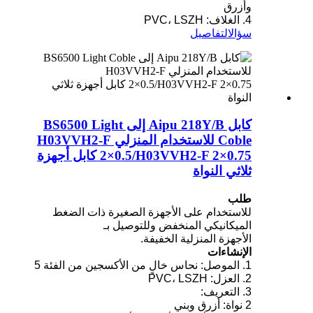
وأزرق
4. الغلاف: PVC، LSZH
سؤال
التفاصيل
كابل Aipu 218Y/B إلى BS6500 Light
Coble للاستخدام المنزلي H03VVH2-F
2×0.5/H03VVH2-F 2×0.75 كابل أجهزة
ثلاثي النواة
طلب
للاستخدام على الأجهزة الصغيرة ذات الضغط
الميكانيكي المنخفض وللتوصيل بـ
الأجهزة المنزلية الخفيفة.
الإنشاءات
1. الموصل: نحاس خالٍ من الأكسجين من الفئة 5
2. العزل: PVC، LSZH
3. التعريف:
2 نواة: أزرق وبني