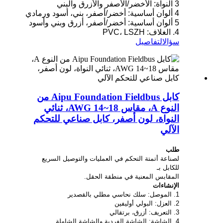
3 النواة: الأخضر/الأصفر والأزرق والبني
4 ألوان أساسية: أخضر/أصفر، بني، أسود ورمادي
5 ألوان أساسية: أخضر/أصفر، أزرق وبني وأسود
4. الغلاف: PVC، LSZH
سؤال
التفاصيل
كابل Aipu Foundation Fieldbus من
النوع A، مقاس 18~14 AWG، ثنائي
النواة، لون أصفر، كابل صناعي للتحكم
الآلي
طلب
لصناعة أتمتة التحكم في العمليات والتوصيل السريع
للكابل بـ
المقابس المعنية في منطقة الحقل.
الإنشاءات
1. الموصل: سلك نحاسي مطلي بالقصدير
2. العزل: البولي أوليفين
3. التعريف: أزرق، برتقالي
4. الشاشة: الشاشة الفردية والشاشة الشاملة