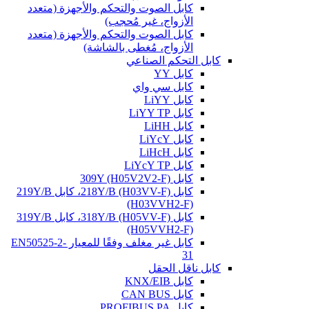
كابل الصوت والتحكم والأجهزة (متعدد
الأزواج، غير مُحجب)
كابل الصوت والتحكم والأجهزة (متعدد
الأزواج، مُغطى بالشاشة)
كابل التحكم الصناعي
كابل YY
كابل سي واي
كابل LiYY
كابل LiYY TP
كابل LiHH
كابل LiYcY
كابل LiHcH
كابل LiYcY TP
كابل 309Y (H05V2V2-F)
كابل 218Y/B (H03VV-F)، كابل 219Y/B
(H03VVH2-F)
كابل 318Y/B (H05VV-F)، كابل 319Y/B
(H05VVH2-F)
كابل غير مغلف وفقًا للمعيار EN50525-2-
31
كابل ناقل الحقل
كابل KNX/EIB
كابل CAN BUS
كابل PROFIBUS PA