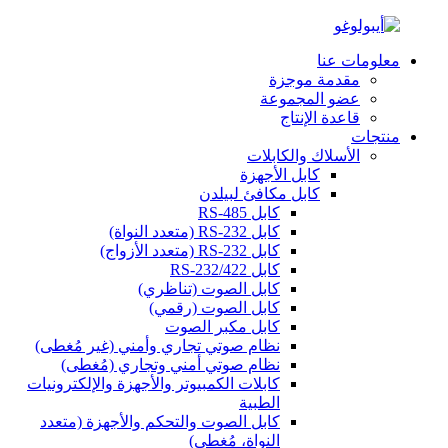
معلومات عنا
مقدمة موجزة
عضو المجموعة
قاعدة الإنتاج
منتجات
الأسلاك والكابلات
كابل الأجهزة
كابل مكافئ لبيلدن
كابل RS-485
كابل RS-232 (متعدد النواة)
كابل RS-232 (متعدد الأزواج)
كابل RS-232/422
كابل الصوت (تناظري)
كابل الصوت (رقمي)
كابل مكبر الصوت
نظام صوتي تجاري وأمني (غير مُغطى)
نظام صوتي أمني وتجاري (مُغطى)
كابلات الكمبيوتر والأجهزة والإلكترونيات
الطبية
كابل الصوت والتحكم والأجهزة (متعدد
النواة، مُغطى)