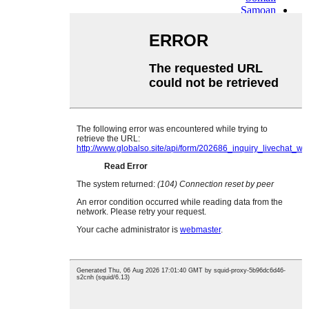
Samoan
Scots Gaelic
Shona
Sindhi
Sundanese
Swahili
Tajik
Tamil
Telugu
Thai
Ukrainian
Urdu
Uzbek
Vietnamese
Welsh
Xhosa
Yiddish
Yoruba
Zulu
Kinyarwanda
Tatar
Oriya
Turkmen
Uyghur