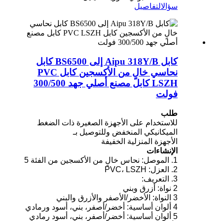
سؤال
التفاصيل
كابل Aipu 318Y/B إلى BS6500 كابل
نحاسي خالٍ من الأكسجين كابل PVC
LSZH كابل مصنع أصلي جهد 300/500
فولت
طلب
للاستخدام على الأجهزة الصغيرة ذات الضغط
الميكانيكي المنخفض وللتوصيل بـ
الأجهزة المنزلية الخفيفة
الإنشاءات
1. الموصل: نحاس خالٍ من الأكسجين من الفئة 5
2. العزل: PVC، LSZH
3. التعريف:
2 نواة: أزرق وبني
3 النواة: الأخضر/الأصفر والأزرق والبني
4 ألوان أساسية: أخضر/أصفر، بني، أسود ورمادي
5 ألوان أساسية: أخضر/أصفر، بني، أسود رمادي