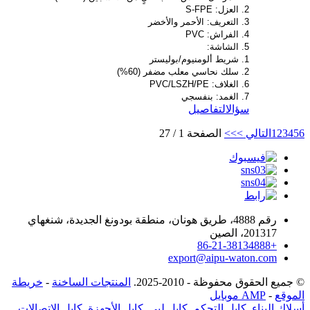
2. العزل: S-FPE
3. التعريف: الأحمر والأخضر
4. الفراش: PVC
5. الشاشة:
1. شريط ألومنيوم/بوليستر
2. سلك نحاسي معلب مضفر (60%)
6. الغلاف: PVC/LSZH/PE
7. الغمد: بنفسجي
سؤال
التفاصيل
6
5
4
3
2
1
التالي >
>>
الصفحة 1 / 27
رقم 4888، طريق هونان، منطقة بودونغ الجديدة، شنغهاي
201317، الصين
+86-21-38134888
export@aipu-waton.com
© جميع الحقوق محفوظة - 2010-2025.
المنتجات الساخنة
-
خريطة
الموقع
-
AMP موبايل
أسلاك البناء
,
كابل التحكم
,
كابل ليي
,
كابل الأجهزة
,
كابل الاتصالات
,