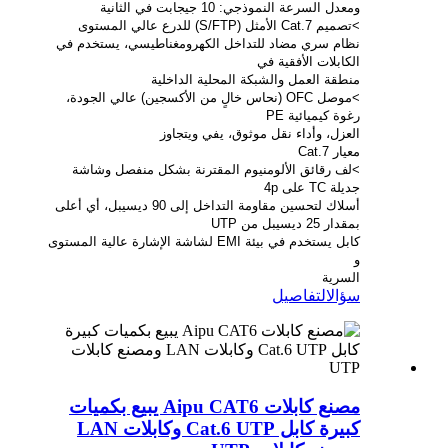
ومعدل السرعة النموذجي: 10 جيجابت في الثانية
>تصميم Cat.7 الأمثل (S/FTP) للدرع عالي المستوى
نظام سري مضاد للتداخل الكهرومغناطيسي، يستخدم في
الكابلات الأفقية في
منطقة العمل والشبكة المحلية الداخلية
>موصل OFC (نحاس خالٍ من الأكسجين) عالي الجودة،
رغوة كيميائية PE
العزل، وأداء نقل موثوق، يفي ويتجاوز
معيار Cat.7
>لف رقائق الألومنيوم المقترنة بشكل منفصل وشاشة
جديلة TC على 4p
أسلاك لتحسين مقاومة التداخل إلى 90 ديسيبل، أي أعلى
بمقدار 25 ديسيبل من UTP
كابل يستخدم في بيئة EMI لشاشة الإشارة عالية المستوى
و
السرية
سؤال
التفاصيل
مصنع كابلات Aipu CAT6 يبيع بكميات
كبيرة كابل Cat.6 UTP وكابلات LAN