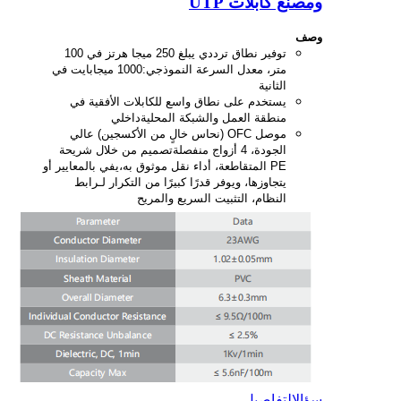
ومصنع كابلات UTP
وصف
توفير نطاق ترددي يبلغ 250 ميجا هرتز في 100
متر، معدل السرعة النموذجي:
1000 ميجابايت في
الثانية
يستخدم على نطاق واسع للكابلات الأفقية في
منطقة العمل والشبكة المحلية
داخلي
موصل OFC (نحاس خالٍ من الأكسجين) عالي
الجودة، 4 أزواج منفصلة
تصميم من خلال شريحة
PE المتقاطعة، أداء نقل موثوق به،
يفي بالمعايير أو
يتجاوزها، ويوفر قدرًا كبيرًا من التكرار لـ
رابط
النظام، التثبيت السريع والمريح
سؤال
التفاصيل