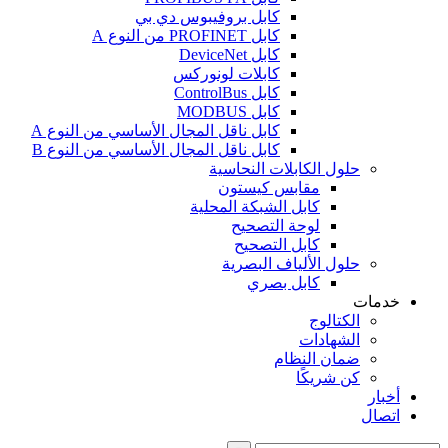
كابل بروفيبوس دي بي
كابل PROFINET من النوع A
كابل DeviceNet
كابلات لونوركس
كابل ControlBus
كابل MODBUS
كابل ناقل المجال الأساسي من النوع A
كابل ناقل المجال الأساسي من النوع B
حلول الكابلات النحاسية
مقابس كيستون
كابل الشبكة المحلية
لوحة التصحيح
كابل التصحيح
حلول الألياف البصرية
كابل بصري
خدمات
الكتالوج
الشهادات
ضمان النظام
كن شريكًا
أخبار
اتصال