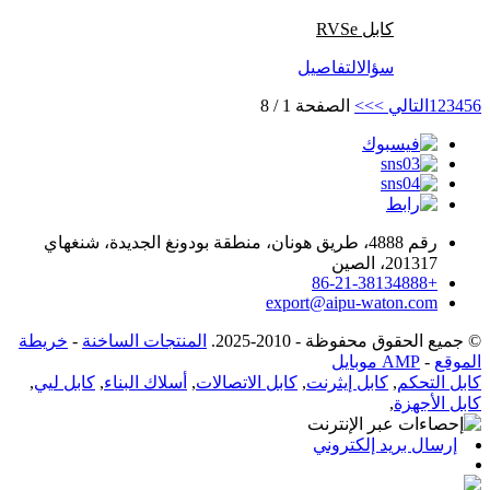
كابل RVS
e
سؤال
التفاصيل
6
5
4
3
2
1
التالي >
>>
الصفحة 1 / 8
رقم 4888، طريق هونان، منطقة بودونغ الجديدة، شنغهاي
201317، الصين
+86-21-38134888
export@aipu-waton.com
© جميع الحقوق محفوظة - 2010-2025.
المنتجات الساخنة
-
خريطة
الموقع
-
AMP موبايل
كابل التحكم
,
كابل إيثرنت
,
كابل الاتصالات
,
أسلاك البناء
,
كابل ليي
,
كابل الأجهزة
,
إرسال بريد إلكتروني