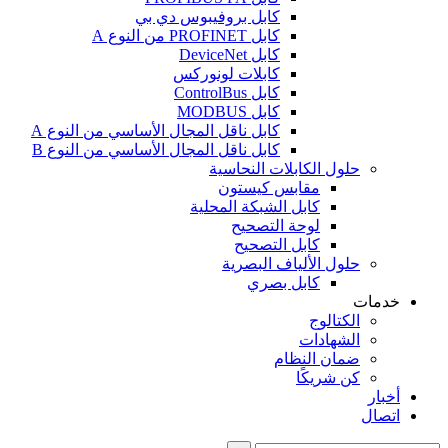
كابل بروفيبوس دي بي
كابل PROFINET من النوع A
كابل DeviceNet
كابلات لونوركس
كابل ControlBus
كابل MODBUS
كابل ناقل المجال الأساسي من النوع A
كابل ناقل المجال الأساسي من النوع B
حلول الكابلات النحاسية
مقابس كيستون
كابل الشبكة المحلية
لوحة التصحيح
كابل التصحيح
حلول الألياف البصرية
كابل بصري
خدمات
الكتالوج
الشهادات
ضمان النظام
كن شريكًا
أخبار
اتصال