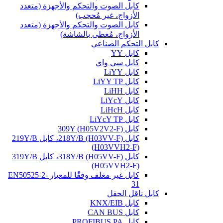
كابل الصوت والتحكم والأجهزة (متعدد
الأزواج، غير مُحجب)
كابل الصوت والتحكم والأجهزة (متعدد
الأزواج، مُغطى بالشاشة)
كابل التحكم الصناعي
كابل YY
كابل سي واي
كابل LiYY
كابل LiYY TP
كابل LiHH
كابل LiYcY
كابل LiHcH
كابل LiYcY TP
كابل 309Y (H05V2V2-F)
كابل 218Y/B (H03VV-F)، كابل 219Y/B
(H03VVH2-F)
كابل 318Y/B (H05VV-F)، كابل 319Y/B
(H05VVH2-F)
كابل غير مغلف وفقًا للمعيار EN50525-2-
31
كابل ناقل الحقل
كابل KNX/EIB
كابل CAN BUS
كابل PROFIBUS PA