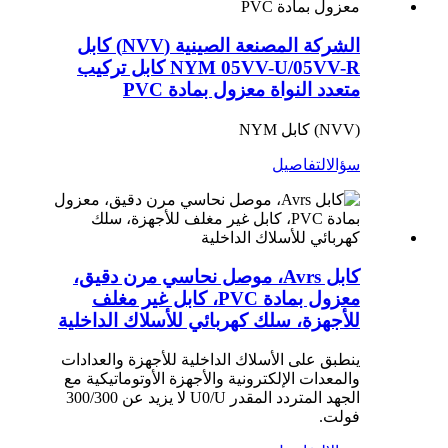
الشركة المصنعة الصينية (NVV) كابل
NYM 05VV-U/05VV-R كابل تركيب
متعدد النواة معزول بمادة PVC
(NVV) كابل NYM
سؤال
التفاصيل
كابل Avrs، موصل نحاسي مرن دقيق،
معزول بمادة PVC، كابل غير مغلف
للأجهزة، سلك كهربائي للأسلاك الداخلية
ينطبق على الأسلاك الداخلية للأجهزة والعدادات
والمعدات الإلكترونية والأجهزة الأوتوماتيكية مع
الجهد المتردد المقدر U0/U لا يزيد عن 300/300
فولت.