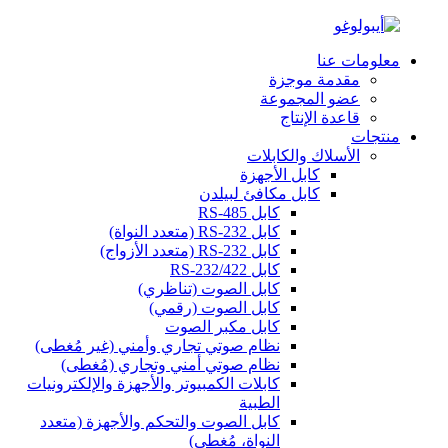
معلومات عنا
مقدمة موجزة
عضو المجموعة
قاعدة الإنتاج
منتجات
الأسلاك والكابلات
كابل الأجهزة
كابل مكافئ لبيلدن
كابل RS-485
كابل RS-232 (متعدد النواة)
كابل RS-232 (متعدد الأزواج)
كابل RS-232/422
كابل الصوت (تناظري)
كابل الصوت (رقمي)
كابل مكبر الصوت
نظام صوتي تجاري وأمني (غير مُغطى)
نظام صوتي أمني وتجاري (مُغطى)
كابلات الكمبيوتر والأجهزة والإلكترونيات
الطبية
كابل الصوت والتحكم والأجهزة (متعدد
النواة، مُغطى)