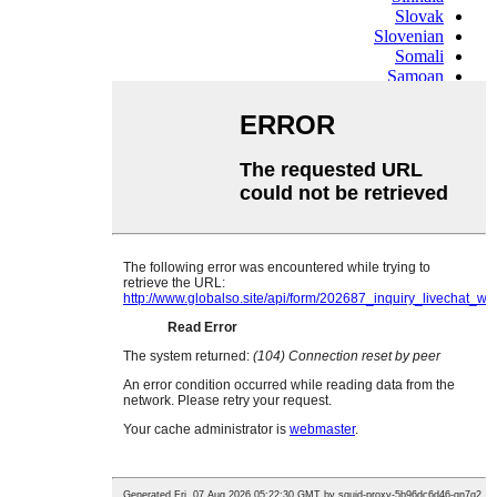
Slovak
Slovenian
Somali
Samoan
Scots Gaelic
Shona
Sindhi
Sundanese
Swahili
Tajik
Tamil
Telugu
Thai
Ukrainian
Urdu
Uzbek
Vietnamese
Welsh
Xhosa
Yiddish
Yoruba
Zulu
Kinyarwanda
Tatar
Oriya