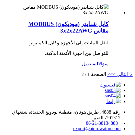
كابل شنايدر (موديكون) MODBUS
مقاس 3x2x22AWG
لنقل البيانات إلى الأجهزة وكابل الكمبيوتر.
للتواصل بين أجهزة الأتمتة الذكية.
سؤال
التفاصيل
2
1
التالي >
>>
الصفحة 1 / 2
رقم 4888، طريق هونان، منطقة بودونغ الجديدة، شنغهاي
201317، الصين
+86-21-38134888
export@aipu-waton.com