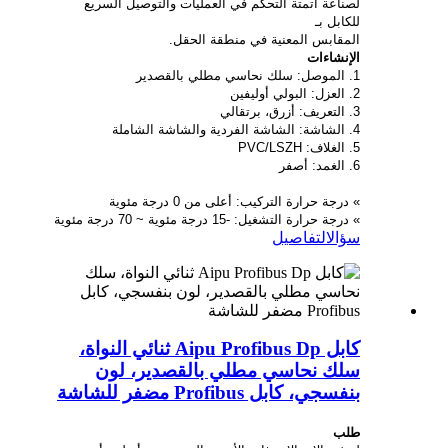
لصناعة أتمتة التحكم في العمليات والتوصيل السريع
للكابل بـ
المقابس المعنية في منطقة الحقل.
الإنشاءات
1. الموصل: سلك نحاسي مطلي بالقصدير
2. العزل: البولي أوليفين
3. التعريف: أزرق، برتقالي
4. الشاشة: الشاشة الفردية والشاشة الشاملة
5. الغلاف: PVC/LSZH
6. الغمد: أصفر
» درجة حرارة التركيب: أعلى من 0 درجة مئوية
» درجة حرارة التشغيل: -15 درجة مئوية ~ 70 درجة مئوية
سؤال
التفاصيل
كابل Aipu Profibus Dp ثنائي النواة،
سلك نحاسي مطلي بالقصدير، لون
بنفسجي، كابل Profibus مضفر للشاشة
طلب