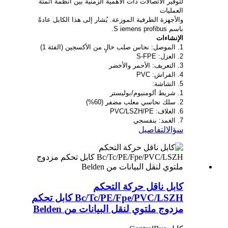
لتوفير الاتصالات ذات الأهمية الزمنية بين أنظمة أتمتة
العمليات
والأجهزة الطرفية الموزعة. يُشار إلى هذا الكابل عادةً
باسم S iemens profibus.
الإنشاءات
1. الموصل: نحاس صلب خالٍ من الأكسجين (الفئة 1)
2. العزل: S-FPE
3. التعريف: الأحمر والأخضر
4. الفراش: PVC
5. الشاشة:
1. شريط ألومنيوم/بوليستر
2. سلك نحاسي معلب مضفر (60%)
6. الغلاف: PVC/LSZH/PE
7. الغمد: بنفسجي
سؤال
التفاصيل
كابل ناقل حركة التحكم
Bc/Tc/PE/Fpe/PVC/LSZH كابل تحكم
مزدوج ملتوي لنقل البيانات من Belden