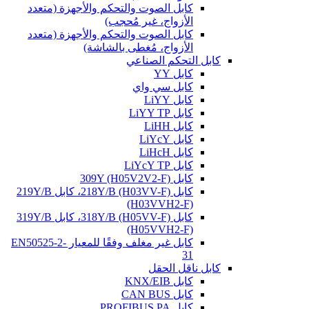
كابل الصوت والتحكم والأجهزة (متعدد
الأزواج، غير مُحجب)
كابل الصوت والتحكم والأجهزة (متعدد
الأزواج، مُغطى بالشاشة)
كابل التحكم الصناعي
كابل YY
كابل سي واي
كابل LiYY
كابل LiYY TP
كابل LiHH
كابل LiYcY
كابل LiHcH
كابل LiYcY TP
كابل 309Y (H05V2V2-F)
كابل 218Y/B (H03VV-F)، كابل 219Y/B
(H03VVH2-F)
كابل 318Y/B (H05VV-F)، كابل 319Y/B
(H05VVH2-F)
كابل غير مغلف وفقًا للمعيار EN50525-2-
31
كابل ناقل الحقل
كابل KNX/EIB
كابل CAN BUS
كابل PROFIBUS PA