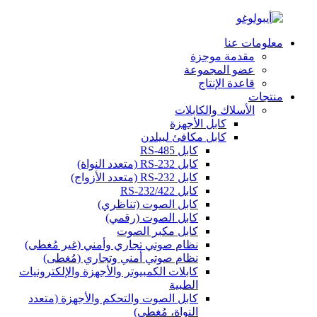
معلومات عنا
مقدمة موجزة
عضو المجموعة
قاعدة الإنتاج
منتجات
الأسلاك والكابلات
كابل الأجهزة
كابل مكافئ لبيلدن
كابل RS-485
كابل RS-232 (متعدد النواة)
كابل RS-232 (متعدد الأزواج)
كابل RS-232/422
كابل الصوت (تناظري)
كابل الصوت (رقمي)
كابل مكبر الصوت
نظام صوتي تجاري وأمني (غير مُغطى)
نظام صوتي أمني وتجاري (مُغطى)
كابلات الكمبيوتر والأجهزة والإلكترونيات
الطبية
كابل الصوت والتحكم والأجهزة (متعدد
النواة، مُغطى)