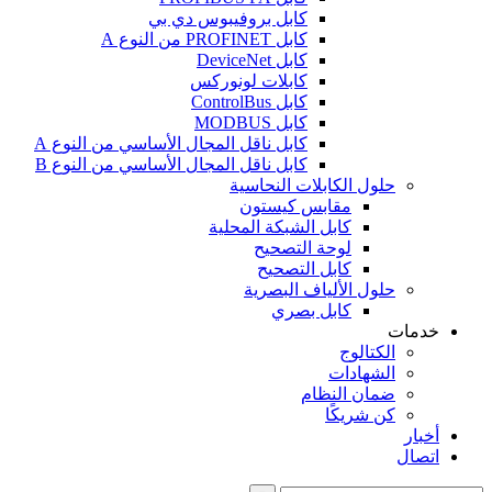
كابل بروفيبوس دي بي
كابل PROFINET من النوع A
كابل DeviceNet
كابلات لونوركس
كابل ControlBus
كابل MODBUS
كابل ناقل المجال الأساسي من النوع A
كابل ناقل المجال الأساسي من النوع B
حلول الكابلات النحاسية
مقابس كيستون
كابل الشبكة المحلية
لوحة التصحيح
كابل التصحيح
حلول الألياف البصرية
كابل بصري
خدمات
الكتالوج
الشهادات
ضمان النظام
كن شريكًا
أخبار
اتصال