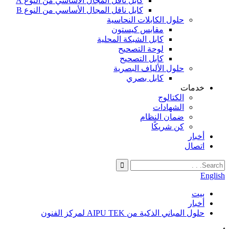
كابل ناقل المجال الأساسي من النوع A
كابل ناقل المجال الأساسي من النوع B
حلول الكابلات النحاسية
مقابس كيستون
كابل الشبكة المحلية
لوحة التصحيح
كابل التصحيح
حلول الألياف البصرية
كابل بصري
خدمات
الكتالوج
الشهادات
ضمان النظام
كن شريكًا
أخبار
اتصال
English
بيت
أخبار
حلول المباني الذكية من AIPU TEK لمركز الفنون