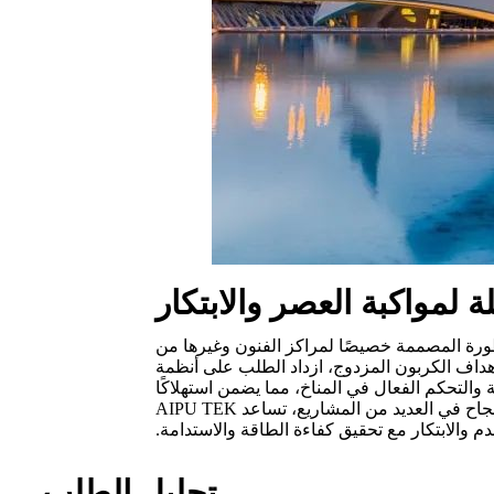
ة لمواكبة العصر والابتكار
AI طليعة حلول التحكم في المباني المتطورة المصممة خصيصًا لمراكز الفنون وغيرها من
 أهداف الكربون المزدوج، ازداد الطلب على أنظمة
ء المتخصصة من AIPU TEK إدارة الطاقة والإضاءة الذكية والتحكم الفعال في المناخ، مما يضمن استهلاكًا
للطاقة قابلًا للقياس والمراقبة، مما يعزز الراحة ويخفض تكاليف التشغيل. من خلال تطبيق أنظمة التحكم المتطورة بنجاح في العديد من المشاريع، تساعد AIPU TEK
دم والابتكار مع تحقيق كفاءة الطاقة والاستدامة.
تحليل الطلب