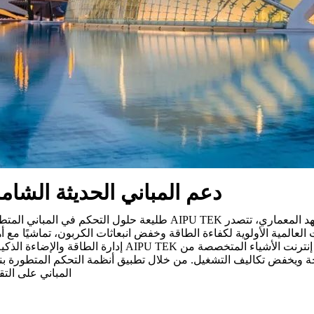
دعم المباني الحديثة الشامل
مع استمرار التحديث في إعادة تشكيل المشهد المعماري، تتصدر PU TEK
 العالمية الأولوية لكفاءة الطاقة وخفض انبعاثات الكربون، تماشيًا مع
أتمتة المباني الفعالة بشكل كبير. تدمج أنظمة إنترنت الأشيا
المباني على التق