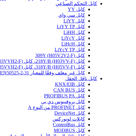
كابل التحكم الصناعي
كابل YY
كابل سي واي
كابل LiYY
كابل LiYY TP
كابل LiHH
كابل LiYcY
كابل LiHcH
كابل LiYcY TP
كابل 309Y (H05V2V2-F)
كابل 218Y/B (H03VV-F)، كابل 219Y/B (H03VVH2-F)
كابل 318Y/B (H05VV-F)، كابل 319Y/B (H05VVH2-F)
كابل غير مغلف وفقًا للمعيار EN50525-2-31
كابل ناقل الحقل
كابل KNX/EIB
كابل CAN BUS
كابل PROFIBUS PA
كابل بروفيبوس دي بي
كابل PROFINET من النوع A
كابل DeviceNet
كابلات لونوركس
كابل ControlBus
كابل MODBUS