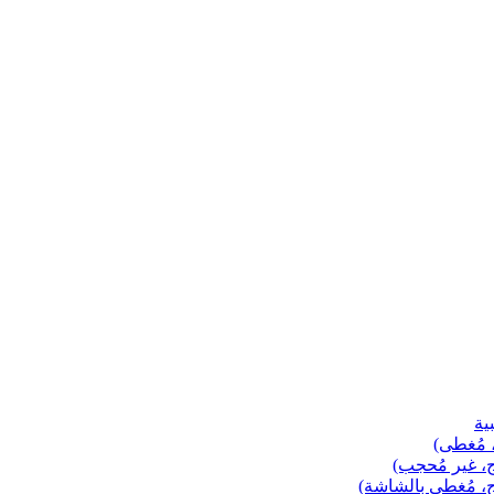
ية
، مُغطى)
ج، غير مُحجب)
ج، مُغطى بالشاشة)