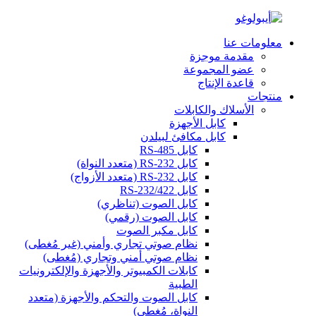
معلومات عنا
مقدمة موجزة
عضو المجموعة
قاعدة الإنتاج
منتجات
الأسلاك والكابلات
كابل الأجهزة
كابل مكافئ لبيلدن
كابل RS-485
كابل RS-232 (متعدد النواة)
كابل RS-232 (متعدد الأزواج)
كابل RS-232/422
كابل الصوت (تناظري)
كابل الصوت (رقمي)
كابل مكبر الصوت
نظام صوتي تجاري وأمني (غير مُغطى)
نظام صوتي أمني وتجاري (مُغطى)
كابلات الكمبيوتر والأجهزة والإلكترونيات
الطبية
كابل الصوت والتحكم والأجهزة (متعدد
النواة، مُغطى)