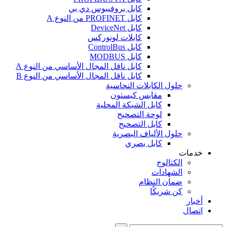
كابل بروفيبوس دي بي
كابل PROFINET من النوع A
كابل DeviceNet
كابلات لونوركس
كابل ControlBus
كابل MODBUS
كابل ناقل المجال الأساسي من النوع A
كابل ناقل المجال الأساسي من النوع B
حلول الكابلات النحاسية
مقابس كيستون
كابل الشبكة المحلية
لوحة التصحيح
كابل التصحيح
حلول الألياف البصرية
كابل بصري
خدمات
الكتالوج
الشهادات
ضمان النظام
كن شريكًا
أخبار
اتصال