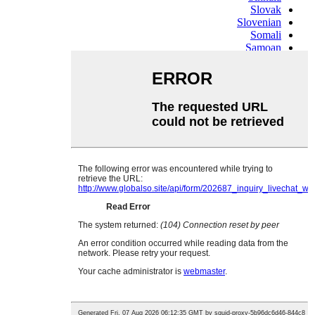
Slovak
Slovenian
Somali
Samoan
Scots Gaelic
Shona
Sindhi
Sundanese
Swahili
Tajik
Tamil
Telugu
Thai
Ukrainian
Urdu
Uzbek
Vietnamese
Welsh
Xhosa
Yiddish
Yoruba
Zulu
Kinyarwanda
Tatar
Oriya