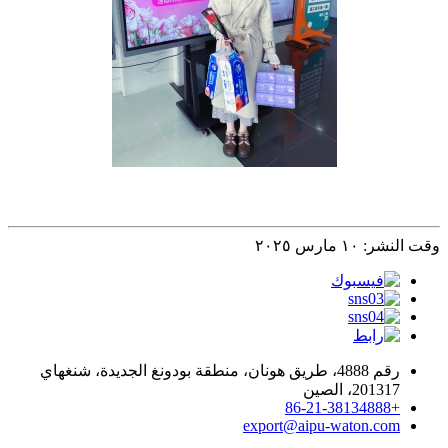
وقت النشر: ١٠ مارس ٢٠٢٥
رقم 4888، طريق هونان، منطقة بودونغ الجديدة، شنغهاي
201317، الصين
+86-21-38134888
export@aipu-waton.com