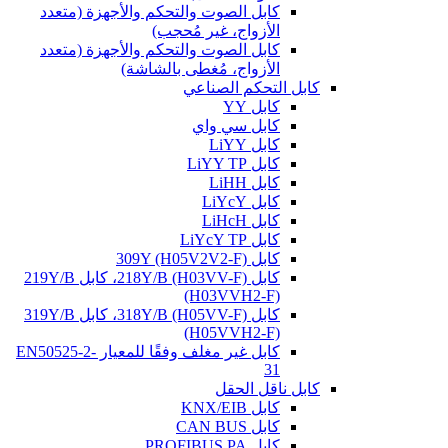
كابل الصوت والتحكم والأجهزة (متعدد
الأزواج، غير مُحجب)
كابل الصوت والتحكم والأجهزة (متعدد
الأزواج، مُغطى بالشاشة)
كابل التحكم الصناعي
كابل YY
كابل سي واي
كابل LiYY
كابل LiYY TP
كابل LiHH
كابل LiYcY
كابل LiHcH
كابل LiYcY TP
كابل 309Y (H05V2V2-F)
كابل 218Y/B (H03VV-F)، كابل 219Y/B
(H03VVH2-F)
كابل 318Y/B (H05VV-F)، كابل 319Y/B
(H05VVH2-F)
كابل غير مغلف وفقًا للمعيار EN50525-2-
31
كابل ناقل الحقل
كابل KNX/EIB
كابل CAN BUS
كابل PROFIBUS PA