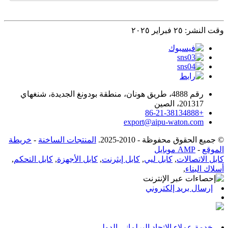
وقت النشر: ٢٥ فبراير ٢٠٢٥
رقم 4888، طريق هونان، منطقة بودونغ الجديدة، شنغهاي
201317، الصين
+86-21-38134888
export@aipu-waton.com
© جميع الحقوق محفوظة - 2010-2025.
المنتجات الساخنة
-
خريطة
الموقع
-
AMP موبايل
كابل الاتصالات
,
كابل ليي
,
كابل إيثرنت
,
كابل الأجهزة
,
كابل التحكم
,
أسلاك البناء
,
إرسال بريد إلكتروني
خدمة عملاء الاتحاد البرلماني الدولي