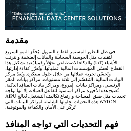
مقدمة
في ظل التطور المستمر لقطاع التمويل، يُحفّز النمو السريع
لتقنيات مثل الحوسبة السحابية والبيانات الضخمة وإنترنت
الأشياء (IoT) والذكاء الاصطناعي تحوّلاً رقمياً يُعيد تشكيل هذا
القطاع. تُحسّن المؤسسات المالية عملياتها، وتُعزّز كفاءة إدارتها،
وتُحسّن تجربة عملائها من خلال حلول مبتكرة. ويُعدّ مركز
البيانات المالية، المُقسّم إلى ثلاثة مستويات: مراكز بيانات المقر
الرئيسي، ومراكز بيانات الفروع، ومراكز بيانات المنافذ الذكية.
تُصبح هذه الأخيرة مراكز أساسية لتفاعل العملاء، إلا أنها تواجه
تحديات مثل ضيق المساحة وارتفاع تكاليف التشغيل. تُعالج AIPU
WATON هذه التحديات بحلولها الشاملة لمراكز البيانات التي
تُركّز على الأمان والكفاءة والموثوقية.
فهم التحديات التي تواجه المنافذ