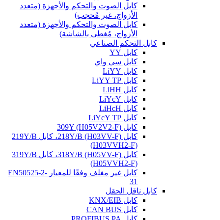
كابل الصوت والتحكم والأجهزة (متعدد
الأزواج، غير مُحجب)
كابل الصوت والتحكم والأجهزة (متعدد
الأزواج، مُغطى بالشاشة)
كابل التحكم الصناعي
كابل YY
كابل سي واي
كابل LiYY
كابل LiYY TP
كابل LiHH
كابل LiYcY
كابل LiHcH
كابل LiYcY TP
كابل 309Y (H05V2V2-F)
كابل 218Y/B (H03VV-F)، كابل 219Y/B
(H03VVH2-F)
كابل 318Y/B (H05VV-F)، كابل 319Y/B
(H05VVH2-F)
كابل غير مغلف وفقًا للمعيار EN50525-2-
31
كابل ناقل الحقل
كابل KNX/EIB
كابل CAN BUS
كابل PROFIBUS PA