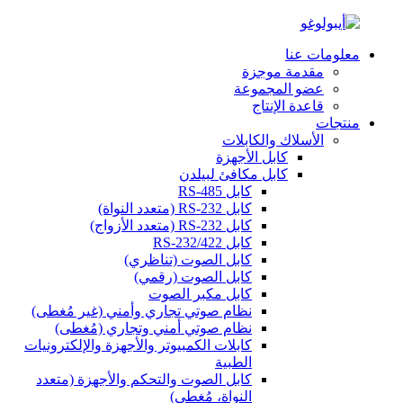
معلومات عنا
مقدمة موجزة
عضو المجموعة
قاعدة الإنتاج
منتجات
الأسلاك والكابلات
كابل الأجهزة
كابل مكافئ لبيلدن
كابل RS-485
كابل RS-232 (متعدد النواة)
كابل RS-232 (متعدد الأزواج)
كابل RS-232/422
كابل الصوت (تناظري)
كابل الصوت (رقمي)
كابل مكبر الصوت
نظام صوتي تجاري وأمني (غير مُغطى)
نظام صوتي أمني وتجاري (مُغطى)
كابلات الكمبيوتر والأجهزة والإلكترونيات
الطبية
كابل الصوت والتحكم والأجهزة (متعدد
النواة، مُغطى)