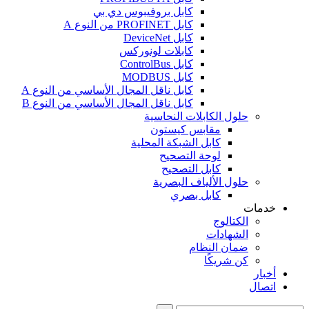
كابل بروفيبوس دي بي
كابل PROFINET من النوع A
كابل DeviceNet
كابلات لونوركس
كابل ControlBus
كابل MODBUS
كابل ناقل المجال الأساسي من النوع A
كابل ناقل المجال الأساسي من النوع B
حلول الكابلات النحاسية
مقابس كيستون
كابل الشبكة المحلية
لوحة التصحيح
كابل التصحيح
حلول الألياف البصرية
كابل بصري
خدمات
الكتالوج
الشهادات
ضمان النظام
كن شريكًا
أخبار
اتصال