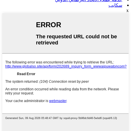
سكايب
x